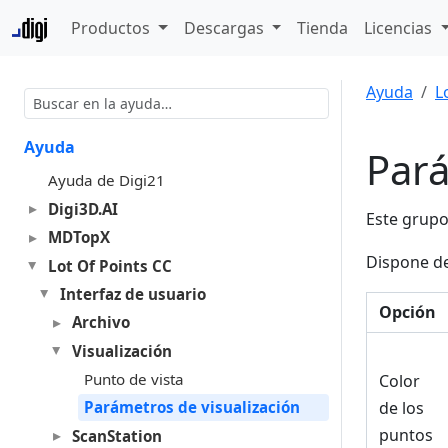
Productos
Descargas
Tienda
Licencias
Ayuda
L
Ayuda
Pará
Ayuda de Digi21
Digi3D.AI
Este grupo
MDTopX
Dispone de
Lot Of Points CC
Interfaz de usuario
Opción
Archivo
Visualización
Punto de vista
Color
Parámetros de visualización
de los
puntos
ScanStation