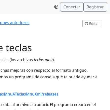
Conectar
Registrar
iones anteriores
Editar
 teclas
clas (los archivos
teclas.mnu
).
chas mejoras con respecto al formato antiguo.
enemos un programa de consola que te puede ayudar a
clasMnuATeclasMnuXml/releases
uta al archivo a traducir. El programa creará en el