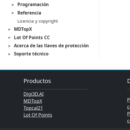
Programación
Referencia
Licencia y copyright
MDTopX
Lot Of Points CC
Acerca de las llaves de protección
Soporte técnico
Productos
Digi3D.AI
P
MDTopX
c
Topcal21
P
Lot Of Points
c