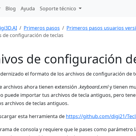
Blog
Ayuda
Soporte técnico
igi3D.AI
Primeros pasos
Primeros pasos usuarios vers
s de configuración de teclas
ivos de configuración de
rnizado el formato de los archivos de configuración de te
de archivos ahora tienen extensión
.keyboard.xml
y tienen mu
no puede importar tus archivos de tecla antiguos, pero t
os archivos de teclas antiguos.
scargar esta herramienta de
https://github.com/digi21/Te
rama de consola y requiere que le pases como parámetro la r