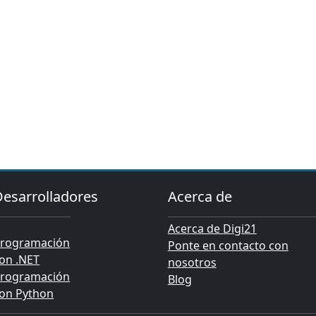
Desarrolladores
Acerca de
Acerca de Digi21
rogramación
Ponte en contacto con
on .NET
nosotros
rogramación
Blog
on Python