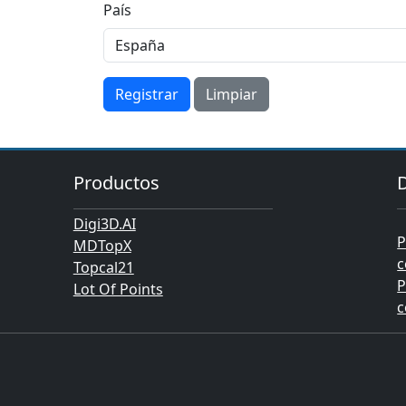
País
Registrar
Limpiar
Productos
Digi3D.AI
P
MDTopX
c
Topcal21
P
Lot Of Points
c