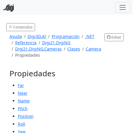
Contenidos
Ayuda
Digi3D.AI
Programación
.NET
Editar
Referencia
Digi21.DigiNG
Digi21.DigiNG.Cameras
Clases
Camera
Propiedades
Propiedades
Far
Near
Name
Pitch
Position
Roll
Yaw