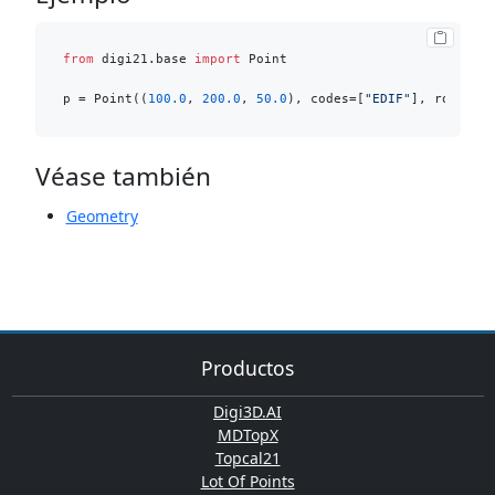
from
 digi21.base 
import
 Point

p = Point((
100.0
, 
200.0
, 
50.0
), codes=[
"EDIF"
], rotatio
Véase también
Geometry
Productos
Digi3D.AI
MDTopX
Topcal21
Lot Of Points