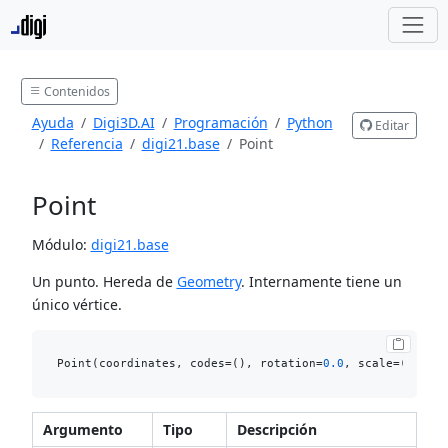
Contenidos
Ayuda
Digi3D.AI
Programación
Python
Editar
Referencia
digi21.base
Point
Point
Módulo:
digi21.base
Un punto. Hereda de
Geometry
. Internamente tiene un
único vértice.
Point(coordinates, codes=(), rotation=
0.0
, scale=(
1.0
, 
Argumento
Tipo
Descripción