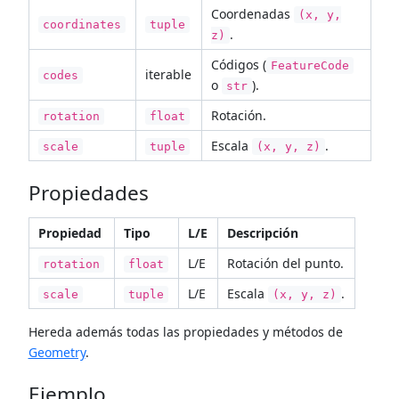
Coordenadas
(x, y,
coordinates
tuple
.
z)
Códigos (
FeatureCode
iterable
codes
o
).
str
Rotación.
rotation
float
Escala
.
scale
tuple
(x, y, z)
Propiedades
Propiedad
Tipo
L/E
Descripción
L/E
Rotación del punto.
rotation
float
L/E
Escala
.
scale
tuple
(x, y, z)
Hereda además todas las propiedades y métodos de
Geometry
.
Ejemplo