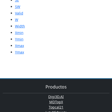
SE
SW
Valid
W
Width
Xmin
Ymin
Xmax
Ymax
Productos
Digi3D.AI
MDTopX
Topcal21