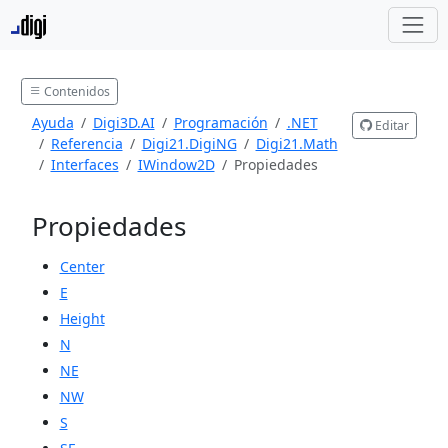
Contenidos
Ayuda
Digi3D.AI
Programación
.NET
Editar
Referencia
Digi21.DigiNG
Digi21.Math
Interfaces
IWindow2D
Propiedades
Propiedades
Center
E
Height
N
NE
NW
S