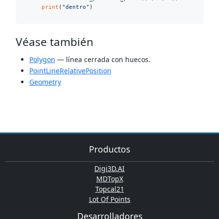
print
(
"dentro"
Véase también
Polygon
— línea cerrada con huecos.
PointLineRelativePosition
Geometry
Productos
Digi3D.AI
MDTopX
Topcal21
Lot Of Points
Desarrolladores