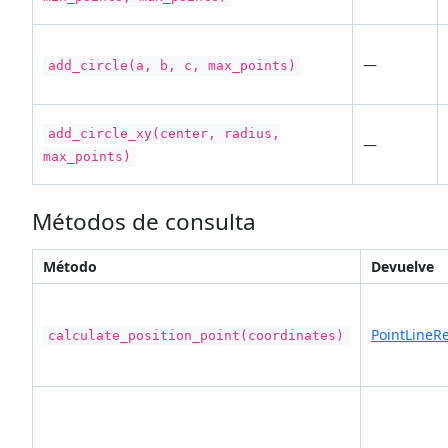
—
add_circle(a, b, c, max_points)
add_circle_xy(center, radius,
—
max_points)
Métodos de consulta
Método
Devuelve
PointLineRe
calculate_position_point(coordinates)