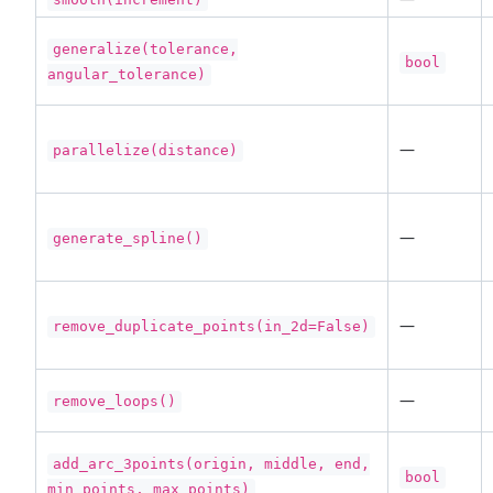
generalize(tolerance,
bool
angular_tolerance)
—
parallelize(distance)
—
generate_spline()
—
remove_duplicate_points(in_2d=False)
—
remove_loops()
add_arc_3points(origin, middle, end,
bool
min_points, max_points)