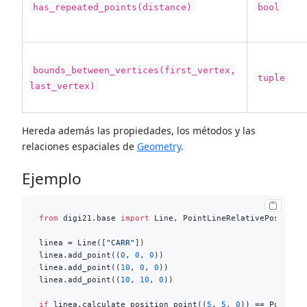
has_repeated_points(distance)
bool
bounds_between_vertices(first_vertex,
tuple
last_vertex)
Hereda además las propiedades, los métodos y las
relaciones espaciales de
Geometry
.
Ejemplo
from
 digi21.base 
import
 Line, PointLineRelativePosition

linea = Line([
"CARR"
])

linea.add_point((
0
, 
0
, 
0
))

linea.add_point((
10
, 
0
, 
0
))

linea.add_point((
10
, 
10
, 
0
))

if
 linea.calculate_position_point((
5
, 
5
, 
0
)) == PointLin