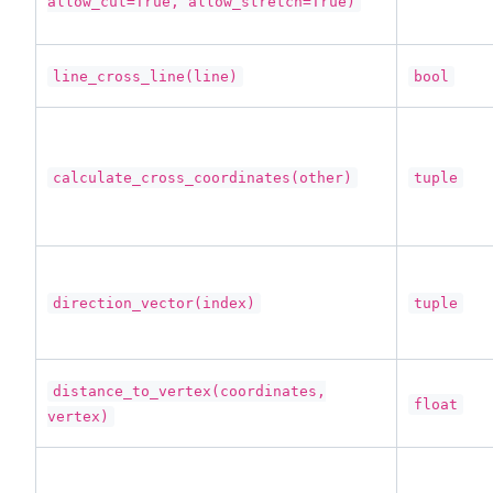
allow_cut=True, allow_stretch=True)
line_cross_line(line)
bool
calculate_cross_coordinates(other)
tuple
direction_vector(index)
tuple
distance_to_vertex(coordinates,
float
vertex)