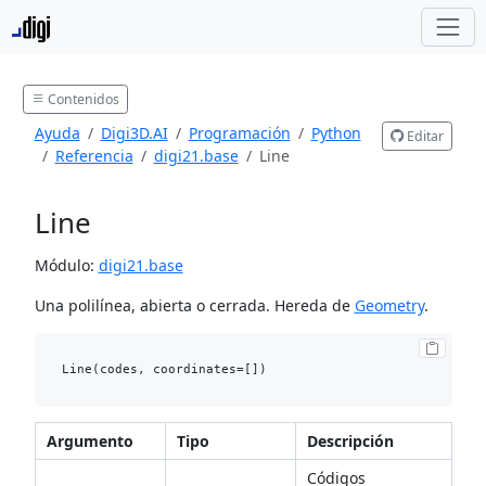
Contenidos
Ayuda
Digi3D.AI
Programación
Python
Editar
Referencia
digi21.base
Line
Line
Módulo:
digi21.base
Una polilínea, abierta o cerrada. Hereda de
Geometry
.
Argumento
Tipo
Descripción
Códigos