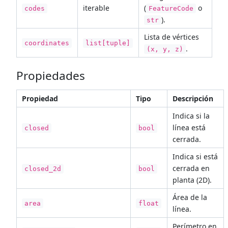
iterable
(
o
codes
FeatureCode
).
str
Lista de vértices
coordinates
list[tuple]
.
(x, y, z)
Propiedades
Propiedad
Tipo
Descripción
Indica si la
línea está
closed
bool
cerrada.
Indica si está
cerrada en
closed_2d
bool
planta (2D).
Área de la
area
float
línea.
Perímetro en