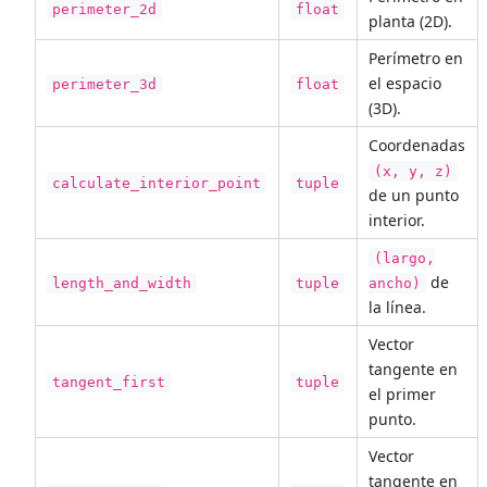
perimeter_2d
float
planta (2D).
Perímetro en
el espacio
perimeter_3d
float
(3D).
Coordenadas
(x, y, z)
calculate_interior_point
tuple
de un punto
interior.
(largo,
de
length_and_width
tuple
ancho)
la línea.
Vector
tangente en
tangent_first
tuple
el primer
punto.
Vector
tangente en