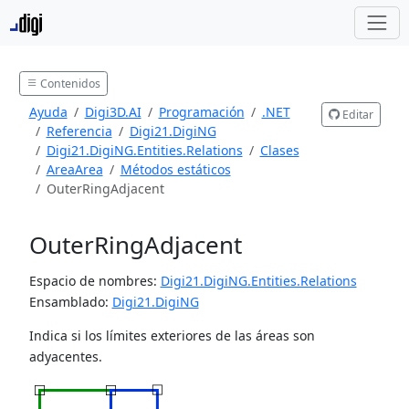
Contenidos
Ayuda
Digi3D.AI
Programación
.NET
Editar
Referencia
Digi21.DigiNG
Digi21.DigiNG.Entities.Relations
Clases
AreaArea
Métodos estáticos
OuterRingAdjacent
OuterRingAdjacent
Espacio de nombres:
Digi21.DigiNG.Entities.Relations
Ensamblado:
Digi21.DigiNG
Indica si los límites exteriores de las áreas son
adyacentes.