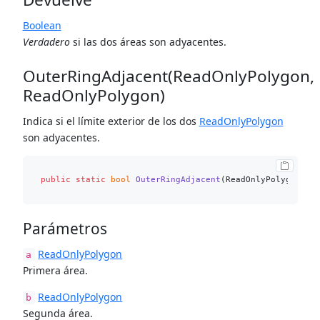
Boolean
Verdadero
si las dos áreas son adyacentes.
OuterRingAdjacent(ReadOnlyPolygon,
ReadOnlyPolygon)
Indica si el límite exterior de los dos
ReadOnlyPolygon
son adyacentes.
public
static
bool
OuterRingAdjacent
(
ReadOnlyPolygon a,
Parámetros
ReadOnlyPolygon
a
Primera área.
ReadOnlyPolygon
b
Segunda área.