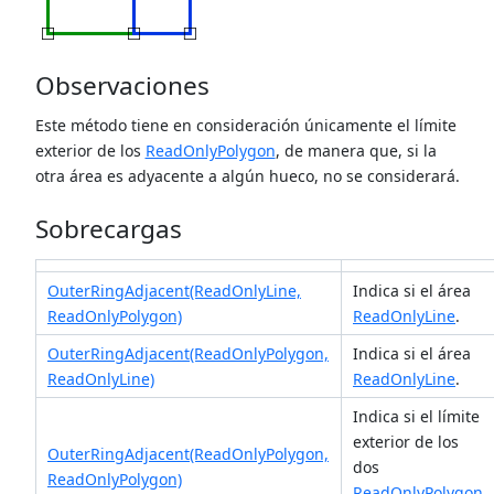
Observaciones
Este método tiene en consideración únicamente el límite
exterior de los
ReadOnlyPolygon
, de manera que, si la
otra área es adyacente a algún hueco, no se considerará.
Sobrecargas
OuterRingAdjacent(ReadOnlyLine,
Indica si el área
ReadOnlyPolygon)
ReadOnlyLine
.
OuterRingAdjacent(ReadOnlyPolygon,
Indica si el área
ReadOnlyLine)
ReadOnlyLine
.
Indica si el límite
exterior de los
OuterRingAdjacent(ReadOnlyPolygon,
dos
ReadOnlyPolygon)
ReadOnlyPolygon