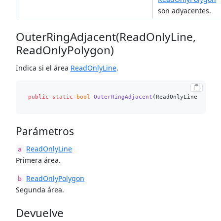
son adyacentes.
OuterRingAdjacent(ReadOnlyLine,
ReadOnlyPolygon)
Indica si el área
ReadOnlyLine
.
public
static
bool
OuterRingAdjacent
(
ReadOnlyLine a, Re
Parámetros
ReadOnlyLine
a
Primera área.
ReadOnlyPolygon
b
Segunda área.
Devuelve