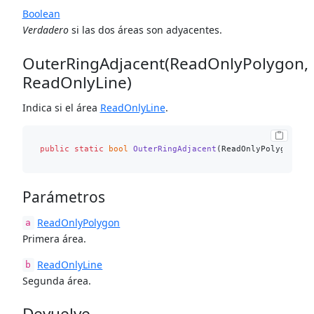
Boolean
Verdadero
si las dos áreas son adyacentes.
OuterRingAdjacent(ReadOnlyPolygon,
ReadOnlyLine)
Indica si el área
ReadOnlyLine
.
public
static
bool
OuterRingAdjacent
(
ReadOnlyPolygon a,
Parámetros
ReadOnlyPolygon
a
Primera área.
ReadOnlyLine
b
Segunda área.
Devuelve