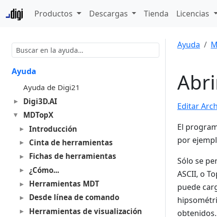
Productos
Descargas
Tienda
Licencias
Ayuda
M
Ayuda
Abri
Ayuda de Digi21
Digi3D.AI
Editar Arc
MDTopX
El program
Introducción
por ejempl
Cinta de herramientas
Fichas de herramientas
Sólo se pe
¿Cómo...
ASCII, o T
Herramientas MDT
puede carg
Desde línea de comando
hipsométri
Herramientas de visualización
obtenidos.