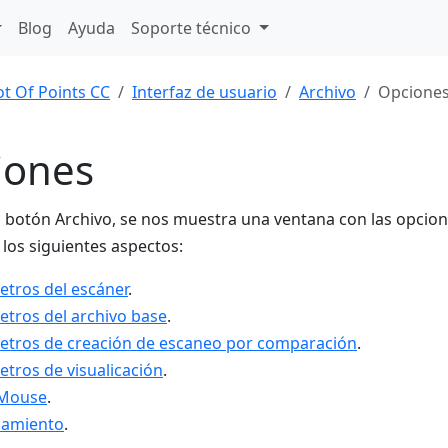
Blog
Ayuda
Soporte técnico
ot Of Points CC
Interfaz de usuario
Archivo
Opcione
iones
el botón Archivo, se nos muestra una ventana con las opc
 los siguientes aspectos:
tros del escáner
.
tros del archivo base
.
tros de creación de escaneo por comparación
.
tros de visualicación
.
Mouse
.
iamiento
.