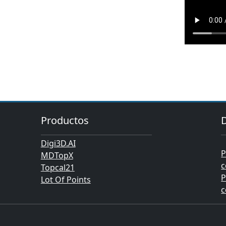
Productos
Digi3D.AI
P
MDTopX
c
Topcal21
P
Lot Of Points
c