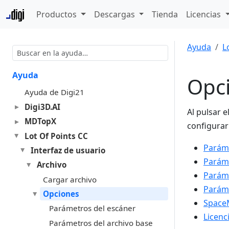
Productos
Descargas
Tienda
Licencias
Ayuda
L
Ayuda
Opc
Ayuda de Digi21
Digi3D.AI
Al pulsar 
MDTopX
configurar
Lot Of Points CC
Paráme
Interfaz de usuario
Paráme
Archivo
Paráme
Cargar archivo
Paráme
Opciones
Space
Parámetros del escáner
Licenc
Parámetros del archivo base