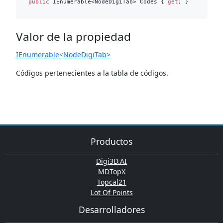
public
 IEnumerable<NodeDigiTab> Codes { 
get
Valor de la propiedad
IEnumerable<NodeDigiTab>
Códigos pertenecientes a la tabla de códigos.
Productos
Digi3D.AI
MDTopX
Topcal21
Lot Of Points
Desarrolladores