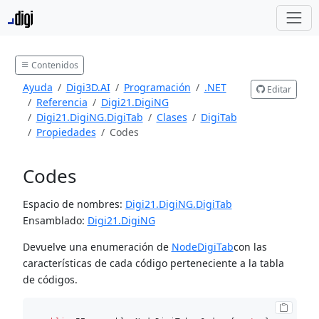
Contenidos
Ayuda
Digi3D.AI
Programación
.NET
Editar
Referencia
Digi21.DigiNG
Digi21.DigiNG.DigiTab
Clases
DigiTab
Propiedades
Codes
Codes
Espacio de nombres:
Digi21.DigiNG.DigiTab
Ensamblado:
Digi21.DigiNG
Devuelve una enumeración de
NodeDigiTab
con las
características de cada código perteneciente a la tabla
de códigos.