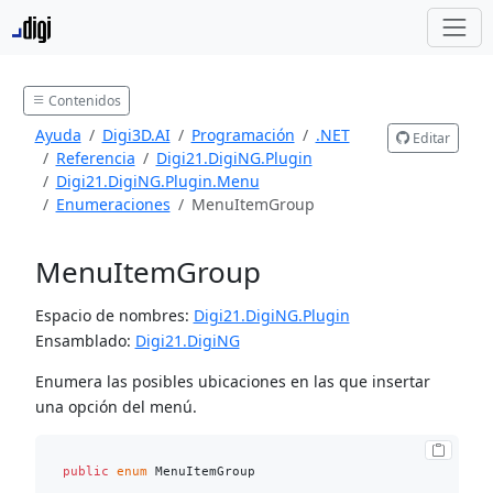
Contenidos
Ayuda
Digi3D.AI
Programación
.NET
Editar
Referencia
Digi21.DigiNG.Plugin
Digi21.DigiNG.Plugin.Menu
Enumeraciones
MenuItemGroup
MenuItemGroup
Espacio de nombres:
Digi21.DigiNG.Plugin
Ensamblado:
Digi21.DigiNG
Enumera las posibles ubicaciones en las que insertar
una opción del menú.
public
enum