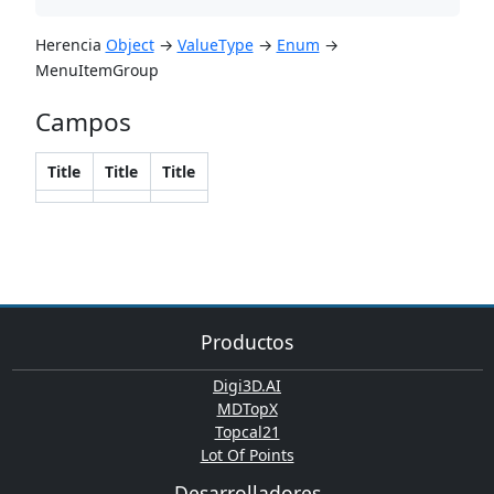
‌Herencia
Object
→
ValueType
→
Enum
→
MenuItemGroup
Campos
​Title
​Title
​Title
Productos
Digi3D.AI
MDTopX
Topcal21
Lot Of Points
Desarrolladores