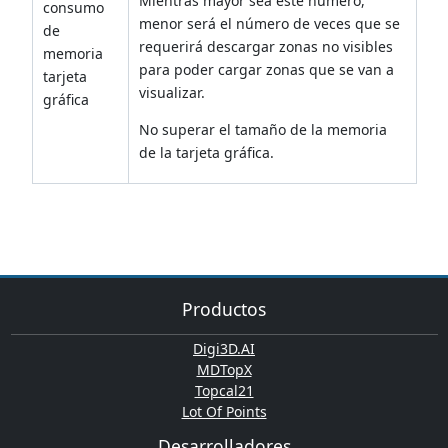
Mientras mayor sea este número,
consumo
menor será el número de veces que se
de
requerirá descargar zonas no visibles
memoria
para poder cargar zonas que se van a
tarjeta
visualizar.
gráfica
No superar el tamaño de la memoria
de la tarjeta gráfica.
Productos
Digi3D.AI
MDTopX
Topcal21
Lot Of Points
Desarrolladores