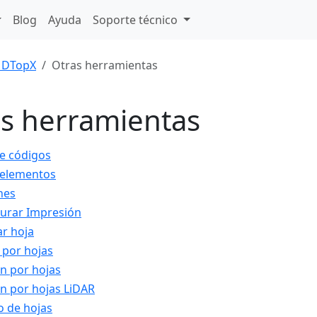
Blog
Ayuda
Soporte técnico
DTopX
Otras herramientas
s herramientas
de códigos
 elementos
nes
urar Impresión
ar hoja
 por hojas
ón por hojas
ón por hojas LiDAR
o de hojas