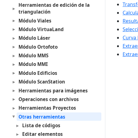
Trans
Herramientas de edición de la
triangulación
Calcul
Módulo Viales
Result
Selecc
Módulo VirtuaLand
Curva 
Módulo Láser
Extrae
Módulo Ortofoto
Extrae
Módulo MMS
Módulo MMI
Módulo Edificios
Módulo ScanStation
Herramientas para imágenes
Operaciones con archivos
Herramientas Proyectos
Otras herramientas
Lista de códigos
Editar elementos