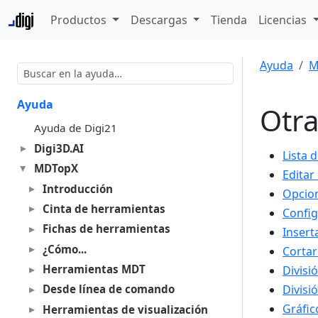
Productos
Descargas
Tienda
Licencias
Ayuda
M
Ayuda
Otra
Ayuda de Digi21
Digi3D.AI
Lista 
MDTopX
Editar
Introducción
Opcio
Cinta de herramientas
Config
Fichas de herramientas
Insert
¿Cómo...
Cortar
Herramientas MDT
Divisi
Desde línea de comando
Divisi
Gráfic
Herramientas de visualización