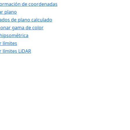
formación de coordenadas
ar plano
ados de plano calculado
ionar gama de color
hipsométrica
r límites
r límites LiDAR