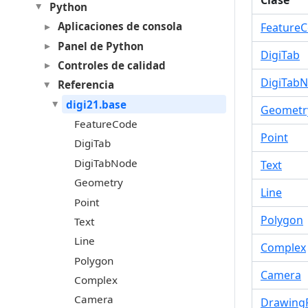
Clase
Python
Aplicaciones de consola
Feature
Panel de Python
DigiTab
Controles de calidad
DigiTab
Referencia
digi21.base
Geometr
FeatureCode
Point
DigiTab
DigiTabNode
Text
Geometry
Line
Point
Polygon
Text
Line
Complex
Polygon
Camera
Complex
Camera
DrawingF