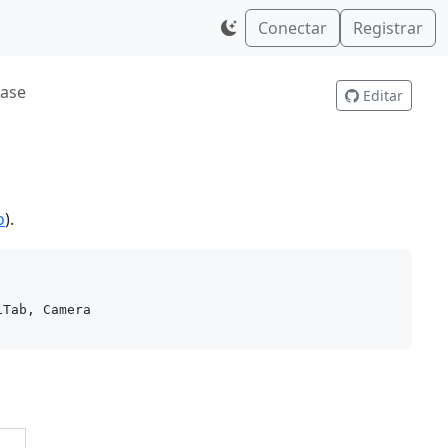
Conectar
Registrar
base
Editar
o
).