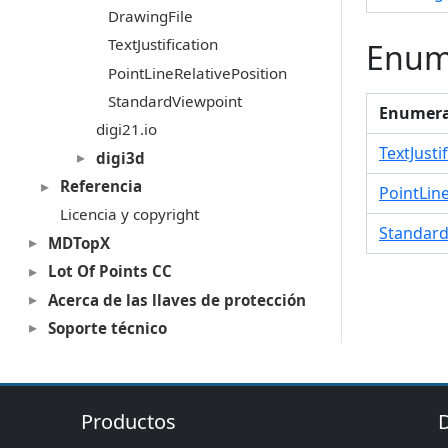
DrawingFile
TextJustification
Enum
PointLineRelativePosition
StandardViewpoint
Enumera
digi21.io
TextJusti
digi3d
Referencia
PointLin
Licencia y copyright
Standard
MDTopX
Lot Of Points CC
Acerca de las llaves de protección
Soporte técnico
Productos