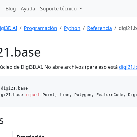
Blog
Ayuda
Soporte técnico
igi3D.AI
Programación
Python
Referencia
digi21.
21.base
núcleo de Digi3D.AI. No abre archivos (para eso está
digi21.i
igi21.base 
import
s