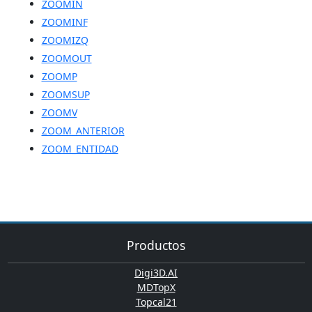
ZOOMIN
ZOOMINF
ZOOMIZQ
ZOOMOUT
ZOOMP
ZOOMSUP
ZOOMV
ZOOM_ANTERIOR
ZOOM_ENTIDAD
Productos
Digi3D.AI
MDTopX
Topcal21