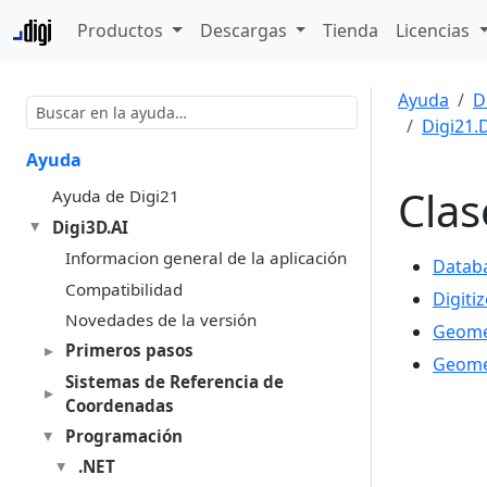
Productos
Descargas
Tienda
Licencias
Ayuda
D
Digi21.
Ayuda
Clas
Ayuda de Digi21
Digi3D.AI
Informacion general de la aplicación
Databa
Compatibilidad
Digiti
Novedades de la versión
Geomet
Primeros pasos
Geome
Sistemas de Referencia de
Coordenadas
Programación
.NET