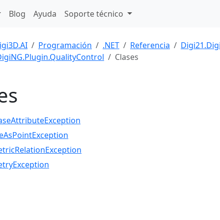
Blog
Ayuda
Soporte técnico
igi3D.AI
Programación
.NET
Referencia
Digi21.Dig
DigiNG.Plugin.QualityControl
Clases
es
seAttributeException
zeAsPointException
ricRelationException
tryException