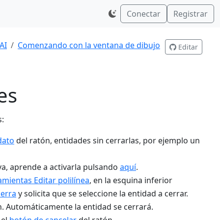
Conectar
Registrar
AI
Comenzando con la ventana de dibujo
Editar
es
s:
dato
del ratón, entidades sin cerrarlas, por ejemplo un
tiva, aprende a activarla pulsando
aquí
.
mientas Editar polilínea
, en la esquina inferior
ierra
y solicita que se seleccione la entidad a cerrar.
n. Automáticamente la entidad se cerrará.