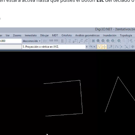
en estará activa hasta que pulses el botón
Esc
del teclado o
o