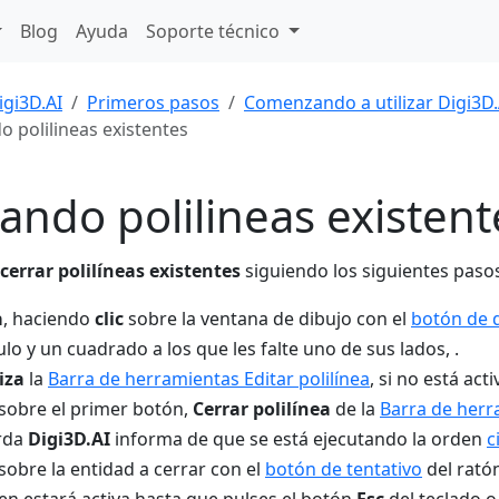
Blog
Ayuda
Soporte técnico
igi3D.AI
Primeros pasos
Comenzando a utilizar Digi3D.
o polilineas existentes
ando polilineas existent
cerrar polilíneas existentes
siguiendo los siguientes paso
a
, haciendo
clic
sobre la ventana de dibujo con el
botón de 
ulo y un cuadrado a los que les falte uno de sus lados, .
iza
la
Barra de herramientas Editar polilínea
, si no está ac
sobre el primer botón,
Cerrar polilínea
de la
Barra de herra
rda
Digi3D.AI
informa de que se está ejecutando la orden
c
sobre la entidad a cerrar con el
botón de tentativo
del rató