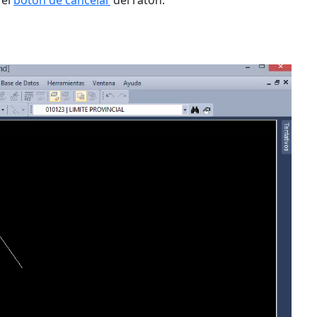
 el
botón de cancelar
del ratón.