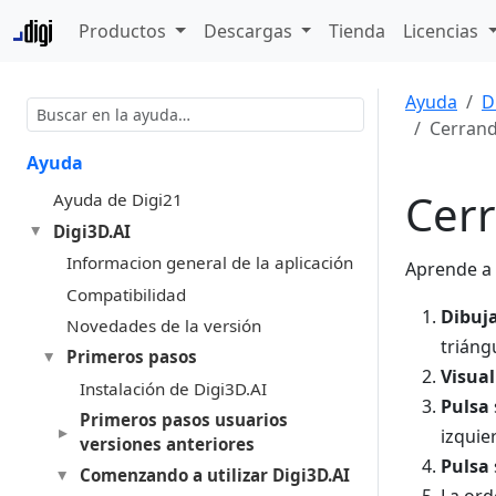
Productos
Descargas
Tienda
Licencias
Ayuda
D
Cerrand
Ayuda
Cerr
Ayuda de Digi21
Digi3D.AI
Informacion general de la aplicación
Aprende a
Compatibilidad
Dibuj
Novedades de la versión
triáng
Primeros pasos
Visual
Instalación de Digi3D.AI
Pulsa
Primeros pasos usuarios
izquie
versiones anteriores
Pulsa
Comenzando a utilizar Digi3D.AI