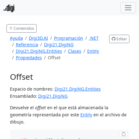
Contenidos
Ayuda
Digi3D.AI
Programación
.NET
Editar
Referencia
Digi21.DigiNG
Digi21.DigiNG.Entities
Clases
Entity
Propiedades
Offset
Offset
Espacio de nombres:
Digi21.DigiNG.Entities
Ensamblado:
Digi21.DigiNG
Devuelve el
offset
en el que está almacenada la
geometría representada por este
Entity
en el archivo de
dibujo.