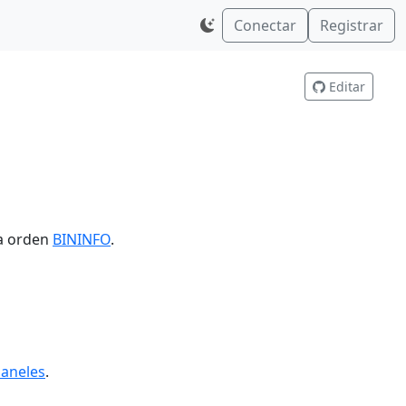
Conectar
Registrar
Editar
la orden
BININFO
.
Paneles
.