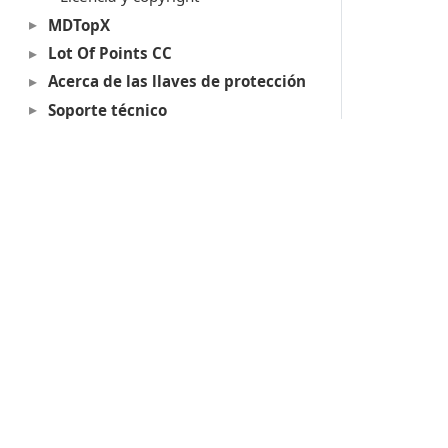
MDTopX
Lot Of Points CC
Acerca de las llaves de protección
Soporte técnico
Productos
Digi3D.AI
P
MDTopX
c
Topcal21
P
Lot Of Points
c