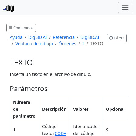
Contenidos
Ayuda
Digi3D.AI
Referencia
Digi3D.AI
Editar
Ventana de dibujo
Órdenes
T
TEXTO
TEXTO
Inserta un texto en el archivo de dibujo.
Parámetros
Número
de
Descripción
Valores
Opcional
parámetro
Código
Identificador
1
Si
texto (
COD+
del código