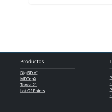
Productos
Digi3D.AI
P
MDTopX
c
Topcal21
P
Lot Of Points
c